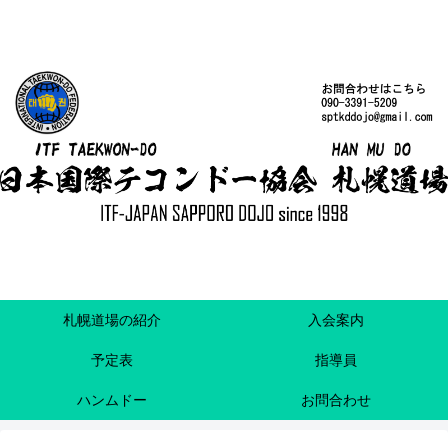
札幌道場の紹介
入会案内
予定表
指導員
ハンムドー
お問合わせ